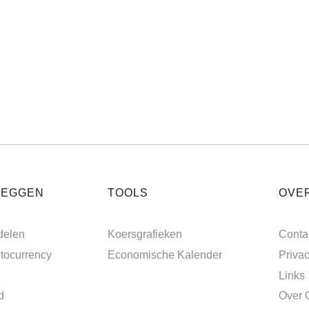
LEGGEN
TOOLS
OVE
delen
Koersgrafieken
Conta
tocurrency
Economische Kalender
Priva
Links
d
Over 