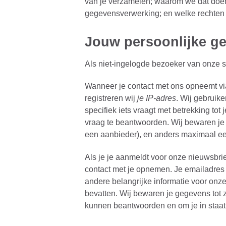
van je verzamelen; waarom we dat doen
gegevensverwerking; en welke rechten j
Jouw persoonlijke g
Als niet-ingelogde bezoeker van onze 
Wanneer je contact met ons opneemt via
registreren wij
je IP-adres
. Wij gebruik
specifiek iets vraagt met betrekking t
vraag te beantwoorden. Wij bewaren je e
een aanbieder), en anders maximaal ee
Als je je aanmeldt voor onze nieuwsbri
contact met je opnemen. Je emailadres g
andere belangrijke informatie voor on
bevatten. Wij bewaren je gegevens tot 
kunnen beantwoorden en om je in staat t