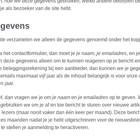
; hoe we deze gegevens gebruiken; welke andere bedrijven bet
e als bezoeker van de site hebt.
egevens
site verzamelen we alleen de gegevens genoemd onder het kopj
 het contactformulier, dan moet je
je naam
,
je emailadres
, en j
en deze gegevens alleen om te kunnen reageren op je bericht e
ot je beleggingsrekening bij een aanbieder, dan kunnen we je ge
mails maximaal vijf jaar als de inhoud belangrijk is voor onze 
n jaar.
ef, dan vragen we je om
je naam
en
je emailadres
op te geven.
ebruiken we om je af en toe bericht te sturen over nieuwe arti
ze lezers (maar nooit vaker dan één keer per maand). Deze ber
zes maanden nadat je je hebt uitgeschreven voor de nieuwsbrie
e stellen je aanmelding te heractiveren.