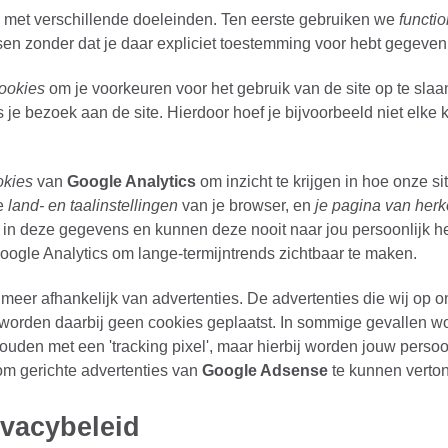
s met verschillende doeleinden. Ten eerste gebruiken we
functi
en zonder dat je daar expliciet toestemming voor hebt gegeven
ookies
om je voorkeuren voor het gebruik van de site op te sla
s je bezoek aan de site. Hierdoor hoef je bijvoorbeeld niet elke
okies
van
Google Analytics
om inzicht te krijgen in hoe onze si
de
land- en taalinstellingen
van je browser, en
je pagina van her
e in deze gegevens en kunnen deze nooit naar jou persoonlijk 
gle Analytics om lange-termijntrends zichtbaar te maken.
meer afhankelijk van advertenties. De advertenties die wij op 
n worden daarbij geen cookies geplaatst. In sommige gevallen w
ouden met een 'tracking pixel', maar hierbij worden jouw persoo
m gerichte advertenties van
Google Adsense
te kunnen verto
ivacybeleid